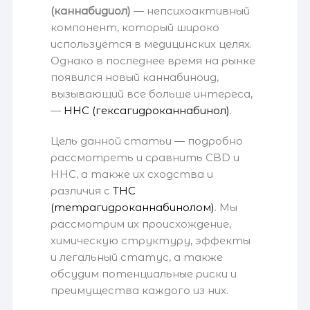
(каннабидиол)
— непсихоактивный
компонент, который широко
используется в медицинских целях.
Однако в последнее время на рынке
появился новый каннабиноид,
вызывающий все больше интереса,
—
HHC (гексагидроканнабинол)
.
Цель данной статьи — подробно
рассмотреть и сравнить CBD и
HHC, а также их сходства и
различия с
THC
(тетрагидроканнабинолом)
. Мы
рассмотрим их происхождение,
химическую структуру, эффекты
и легальный статус, а также
обсудим потенциальные риски и
преимущества каждого из них.