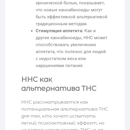
хронической болью, показывает,
что новые каннабиноиды могут
быть эффективной альтернативой
традиционным методам.
Стимуляция аппетита:
Как и
другие каннабиноиды, HHC может
способствовать увеличению
аппетита, что полезно для людей
с недостатком веса или
нарушениями питания.
HHC как
альтернатива THC
HHC рассматривается как
потенциальная альтернатива THC
для тех, кто хочет испытать
легкий психоактивный эффект, но
не готов использовать THC из-за