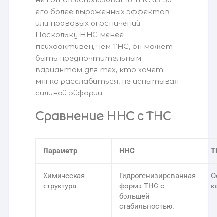
его более выраженных эффектов
или правовых ограничений.
Поскольку HHC менее
психоактивен, чем THC, он может
быть предпочтительным
вариантом для тех, кто хочет
мягко расслабиться, не испытывая
сильной эйфории.
Сравнение HHC с THC
Параметр
HHC
T
Химическая
Гидрогенизированная
О
структура
форма THC с
к
большей
стабильностью.