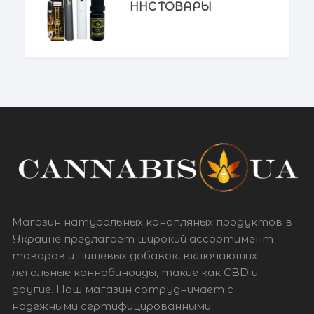
HHC ТОВАРЫ
Магазин натуральных конопляных продуктов в
Украине предлагает широкий ассортимент
товаров и пищевых добавок, включающих
легальные каннабиноиды, такие как CBD и
другие. Наш магазин сотрудничает с
надежными сертифицированными