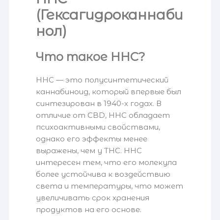
(Гексагидроканнаби
нол)
Что такое HHC?
HHC — это полусинтетический
каннабиноид, который впервые был
синтезирован в 1940-х годах. В
отличие от CBD, HHC обладает
психоактивными свойствами,
однако его эффекты менее
выражены, чем у THC. HHC
интересен тем, что его молекула
более устойчива к воздействию
света и температуры, что может
увеличивать срок хранения
продуктов на его основе.