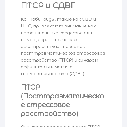
ПТСР и СДВГ
Каннабиноиды, такие как CBD и
HHC, привлекают внимание как
потенциальные средства для
помощи при психических
расстройствах, таких как
посттравматическое стрессовое
расстройство (ПТСР) и синдром
дефицита внимания с
гиперактивностью (СДВГ).
ПТСР
(Посттравматическо
е стрессовое
расстройство)
Для людей, страдающих от ПТСР,