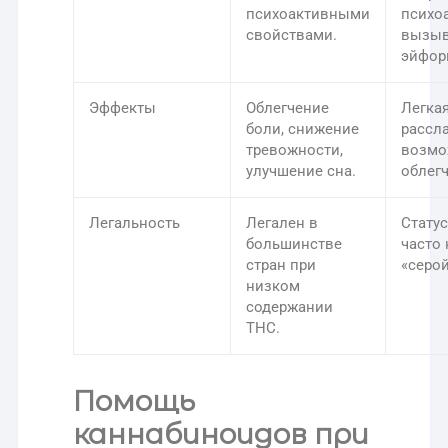
психоактивными
психо
свойствами.
вызыв
эйфор
Эффекты
Облегчение
Легка
боли, снижение
рассл
тревожности,
возмо
улучшение сна.
облег
Легальность
Легален в
Статус
большинстве
часто 
стран при
«серой
низком
содержании
THC.
Помощь
каннабиноидов при