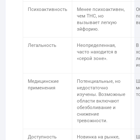
Психоактивность
Менее психоактивен,
О
чем THC, но
п
вызывает легкую
в
эйфорию.
Легальность
Неопределенная,
В
часто находится в
х
«серой зоне».
л
и
Медицинские
Потенциальные, но
Ш
применения
недостаточно
м
изучены. Возможные
т
области включают
обезболивание и
снижение
тревожности.
Доступность
Новинка на рынке,
Ш