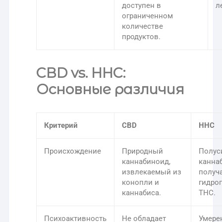
доступен в
л
ограниченном
количестве
продуктов.
CBD vs. HHC:
Основные различия
Критерий
CBD
HHC
Происхождение
Природный
Полус
каннабиноид,
канна
извлекаемый из
получ
конопли и
гидро
каннабиса.
THC.
Психоактивность
Не обладает
Умере