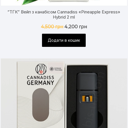
“ТГК” Вейп з канабісом Cannadiss «Pineapple Express»
Hybrid 2 ml
Оригінальна
Поточна
4,500
грн
4,200
грн
ціна:
ціна:
4,500 грн.
4,200 грн.
Додати в кошик