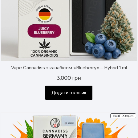
Vape Cannadiss з канабісом «Blueberry» – Hybrid 1 ml
3,000
грн
Додати в кошик
Т
РОЗПРОДАЖ
ЗІ
З