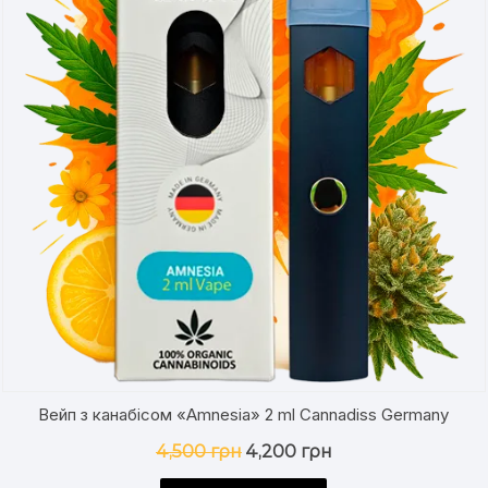
Вейп з канабісом «Amnesia» 2 ml Cannadiss Germany
Оригінальна
Поточна
4,500
грн
4,200
грн
ціна:
ціна: