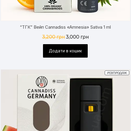
“ТГК” Вейп Cannadiss «Amnesia» Sativa 1 ml
Оригінальна
Поточна
3,200
грн
3,000
грн
ціна:
ціна:
3,200 грн.
3,000 грн.
Додати в кошик
Т
РОЗПРОДАЖ
ЗІ
З