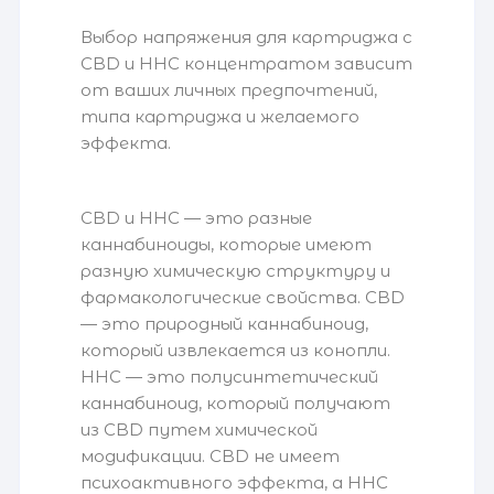
Выбор напряжения для картриджа с
CBD и HHC концентратом зависит
от ваших личных предпочтений,
типа картриджа и желаемого
эффекта.
CBD и HHC — это разные
каннабиноиды, которые имеют
разную химическую структуру и
фармакологические свойства. CBD
— это природный каннабиноид,
который извлекается из конопли.
HHC — это полусинтетический
каннабиноид, который получают
из CBD путем химической
модификации. CBD не имеет
психоактивного эффекта, а HHC