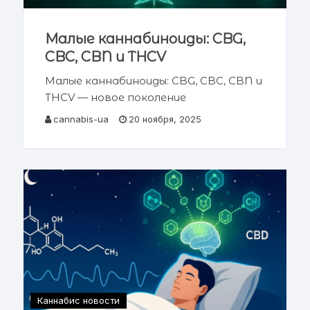
Малые каннабиноиды: CBG,
CBC, CBN и THCV
Малые каннабиноиды: CBG, CBC, CBN и
THCV — новое поколение
фармакологии каннабиса Рис. 1. Малые
cannabis-ua
20 ноября, 2025
каннабиноиды: новое поколение
терапевтических соединений.
Комплексный научный обзор
фармакологии, механизмов действия
и клинического потенциала минорных
Каннабис новости