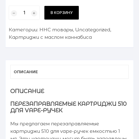
Количество
В КОРЗИНУ
товара
Картридж
Категории:
HHC товары
,
Uncategorized
,
HHС
Картриджи с маслом каннабиса
1ml
"amnesia"
ОПИСАНИЕ
ОПИСАНИЕ
ПЕРЕЗАПРАВЛЯЕМЫЕ КАРТРИДЖИ 510
ДЛЯ VAPE-РУЧЕК
Мы предлагаем перезаправляемые
картриджи 510 для vape-ручек емкостью 1
мл. Эти картриджи могут быть заправлены