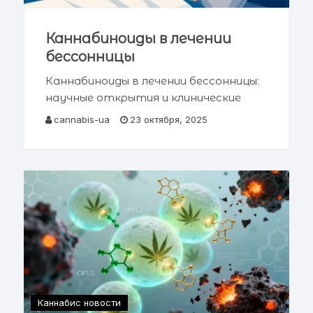
Каннабиноиды в лечении
бессонницы
Каннабиноиды в лечении бессонницы:
научные открытия и клинические
перспективы Содержание статьи →
cannabis-ua
23 октября, 2025
Введение: проблема современной
бессонницы → Эндоканнабиноидная
система и регуляция сна →
Каннабиноиды и их влияние на
архитектуру сна
Каннабис новости