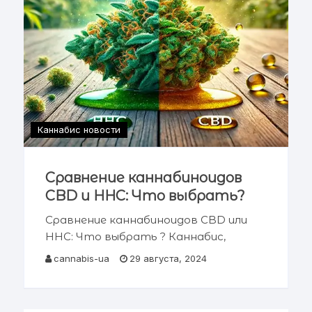
Каннабис новости
Сравнение каннабиноидов
CBD и HHC: Что выбрать?
Сравнение каннабиноидов CBD или
HHC: Что выбрать ? Каннабис,
также известный как марихуана —
cannabis-ua
29 августа, 2024
это уникальное растение,
содержащее более 100 различных
каннабиноидов, каждый из которых