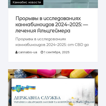
Каннабис новости
Прорывы в исследованиях
каннабиноидов 2024–2025: —
лечения Альцгеймера
Прорывы в исследованиях
каннабиноидов 2024–2025: от CBD до
нейропротекции при Альцгеймере
cannabis-ua
1 сентября, 2025
Краткое содержание Введение и
современный контекст Механизмы:
CB1, CB2, GPR55 и эндоканнабиноиды
Прорывы в лечении боли и новые
селективные