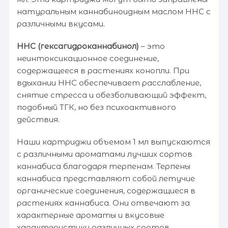
натуральным каннабиноидным маслом HHC с
различными вкусами.
HHC (гексагидроканнабинол)
– это
неинтоксикационное соединение,
содержащееся в растениях конопли. При
вдыхании HHC обеспечивает расслабление,
снятие стресса и обезболивающий эффект,
подобный ТГК, но без психоактивного
действия.
Наши картриджи объемом 1 мл выпускаются
с различными ароматами лучших сортов
каннабиса благодаря терпенам. Терпены
каннабиса представляют собой летучие
органические соединения, содержащиеся в
растениях каннабиса. Они отвечают за
характерные ароматы и вкусовые
характеристики различных сортов