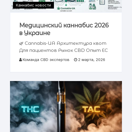
Каннабис новости
Медицинский каннабис 2026
в Украине
🌿 Cannabis-UA Архитектура квот
Для пациентов Рынок CBD Опыт ЕС
Аналитический отчет 2026 Квоты
Команда CBD экспертов
2 марта, 2026
на медицинский каннабис 2026 в
Украине Я помню глаза своего
пациента. Это был Киев, военный
госпиталь.