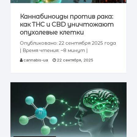
Каннабиноиды против рака:
как THC и CBD уничтожают
опухолевые клетки
Опубликовано: 22 сентября 2025 года
| Время чтения: ~8 минут |
Категория: Медицинские
cannabis-ua
22 сентября, 2025
исследования Ключевая информация:
Современные научные исследования
демонстрируют, что основные
каннабиноиды —
тетрагидроканнабинол (THC) и
каннабидиол (CBD), а