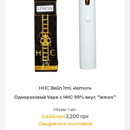
HHC Вейп 1ml. «lemon»
Одноразовый Vape с HHC 99% вкус "lemon"
Объём: 1 мл.
Первоначальная
Текущая
2,400
грн
2,200
грн
цена
цена:
Ожидается поставка
составляла
2,200 грн.
2,400 грн.