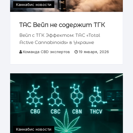
Каннабис новости
TAC Вейп не содержит ТГК
Вейп с ТГК Эффектом: TAC «Total
Active Cannabinoids» в Украине
Легальная альтернатива: как
Команда CBD экспертов
19 января, 2026
купить вейп с маслом каннабиса и
эффектом марихуаны 📋 Содержание
статьи Что такое TAC вейпы
Эффект антуража
Каннабис новости