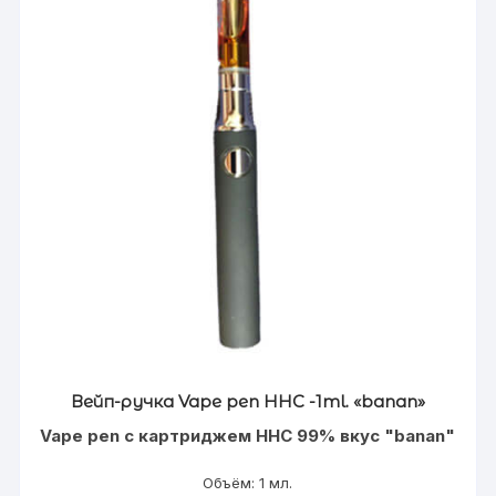
Вейп-ручка Vape pen HHC -1ml. «banan»
Vape pen с картриджем HHC 99% вкус "banan"
Объём: 1 мл.