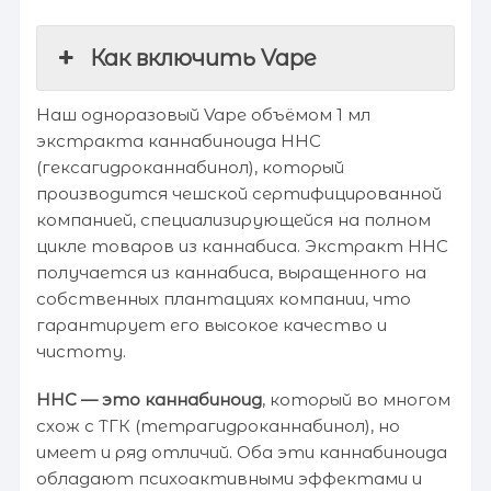
Как включить Vape
Наш одноразовый Vape объёмом 1 мл
экстракта каннабиноида HHC
(гексагидроканнабинол), который
производится чешской сертифицированной
компанией, специализирующейся на полном
цикле товаров из каннабиса. Экстракт HHC
получается из каннабиса, выращенного на
собственных плантациях компании, что
гарантирует его высокое качество и
чистоту.
HHC — это каннабиноид
, который во многом
схож с ТГК (тетрагидроканнабинол), но
имеет и ряд отличий. Оба эти каннабиноида
обладают психоактивными эффектами и