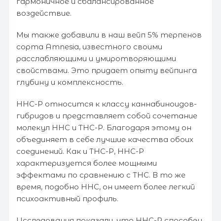
гармоничное и сбалансированное
воздействие.
Мы также добавили в наш вейп 5% терпенов
сорта Amnesia, известного своими
расслабляющими и умиротворяющими
свойствами. Это придает опыту вейпинга
глубину и комплексность.
HHC-P относится к классу каннабиноидов-
гибридов и представляет собой сочетание
молекул HHC и THC-P. Благодаря этому он
объединяет в себе лучшие качества обоих
соединений. Как и THC-P, HHC-P
характеризуется более мощными
эффектами по сравнению с THC. В то же
время, подобно HHC, он имеет более легкий
психоактивный профиль.
Исследования показали, что HHC-P способен