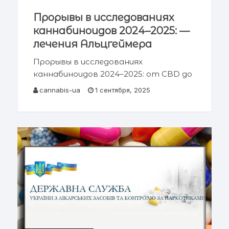
Прорывы в исследованиях
каннабиноидов 2024–2025: —
лечения Альцгеймера
Прорывы в исследованиях
каннабиноидов 2024–2025: от CBD до
нейропротекции при Альцгеймере
cannabis-ua
1 сентября, 2025
Краткое содержание Введение и
современный контекст Механизмы:
CB1, CB2, GPR55 и эндоканнабиноиды
Прорывы в лечении боли и новые
селективные