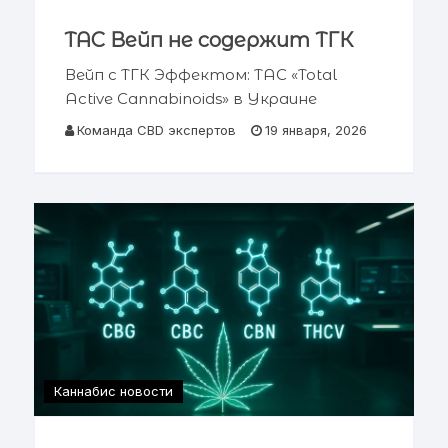
TAC Вейп не содержит ТГК
Вейп с ТГК Эффектом: TAC «Total
Active Cannabinoids» в Украине
Легальная альтернатива: как
Команда CBD экспертов
19 января, 2026
купить вейп с маслом каннабиса и
эффектом марихуаны 📋 Содержание
статьи Что такое TAC вейпы
Эффект антуража
Каннабис новости