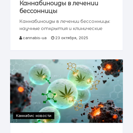
Каннабиноиды в лечении
бессонницы
Каннабиноиды в лечении бессонницы:
научные открытия и клинические
перспективы Содержание статьи →
cannabis-ua
23 октября, 2025
Введение: проблема современной
бессонницы → Эндоканнабиноидная
система и регуляция сна →
Каннабиноиды и их влияние на
архитектуру сна
Каннабис новости