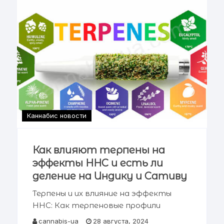
Каннабис новости
Как влияют терпены на
эффекты HHC и есть ли
деление на Индику и Сативу
Терпены и их влияние на эффекты
HHC: Как терпеновые профили
изменяют восприятие
cannabis-ua
28 августа, 2024