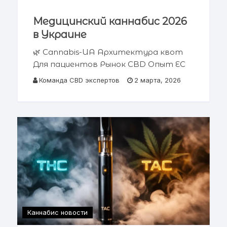
Медицинский каннабис 2026
в Украине
🌿 Cannabis-UA Архитектура квот
Для пациентов Рынок CBD Опыт ЕС
Аналитический отчет 2026 Квоты
Команда CBD экспертов
2 марта, 2026
на медицинский каннабис 2026 в
Украине Я помню глаза своего
пациента. Это был Киев, военный
госпиталь.
Каннабис новости