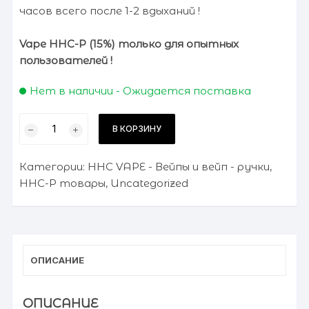
часов всего после 1-2 вдыханий !
Vape HHC-P (15%) только для опытных
пользователей !
Нет в наличии - Ожидается поставка
Количество
В КОРЗИНУ
товара
Vape
Категории:
HHC VAPE - Вейпы и вейп - ручки
,
HHС-
HHC-P товары
,
Uncategorized
P
"amnesia"
ОПИСАНИЕ
ОПИСАНИЕ