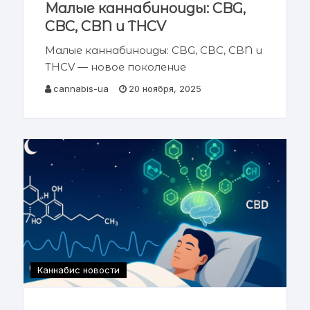
Малые каннабиноиды: CBG,
CBC, CBN и THCV
Малые каннабиноиды: CBG, CBC, CBN и
THCV — новое поколение
фармакологии каннабиса Рис. 1. Малые
cannabis-ua
20 ноября, 2025
каннабиноиды: новое поколение
терапевтических соединений.
Комплексный научный обзор
фармакологии, механизмов действия
и клинического потенциала минорных
Каннабис новости