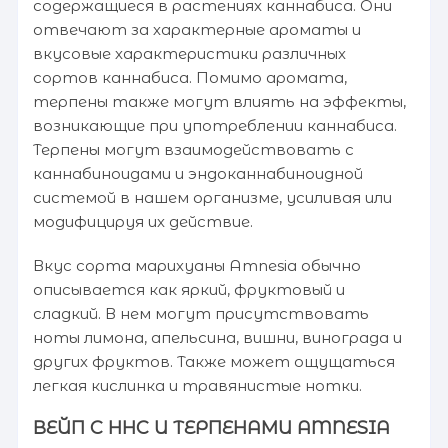
содержащиеся в растениях каннабиса. Они
отвечают за характерные ароматы и
вкусовые характеристики различных
сортов каннабиса. Помимо аромата,
терпены также могут влиять на эффекты,
возникающие при употреблении каннабиса.
Терпены могут взаимодействовать с
каннабиноидами и эндоканнабиноидной
системой в нашем организме, усиливая или
модифицируя их действие.
Вкус сорта марихуаны Amnesia обычно
описывается как яркий, фруктовый и
сладкий. В нем могут присутствовать
ноты лимона, апельсина, вишни, винограда и
других фруктов. Также может ощущаться
легкая кислинка и травянистые нотки.
ВЕЙП С HHC И ТЕРПЕНАМИ AMNESIA