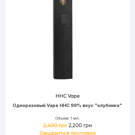
HHC Vape
Одноразовый Vape HHC 99% вкус "клубника"
Объём: 1 мл.
Первоначальная
Текущая
2,400
грн
2,200
грн
цена
цена:
Ожидается поставка
составляла
2,200 грн.