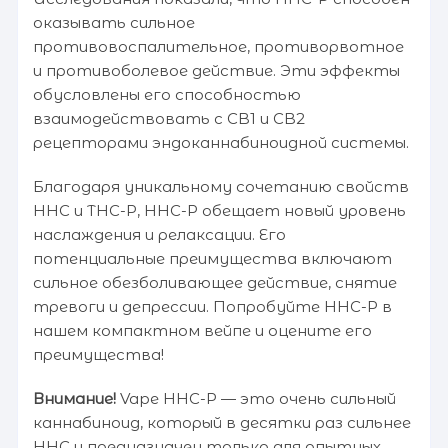
оказывать сильное
противовоспалительное, противорвотное
и противоболевое действие. Эти эффекты
обусловлены его способностью
взаимодействовать с CB1 и CB2
рецепторами эндоканнабиноидной системы.
Благодаря уникальному сочетанию свойств
HHC и THC-P, HHC-P обещает новый уровень
наслаждения и релаксации. Его
потенциальные преимущества включают
сильное обезболивающее действие, снятие
тревоги и депрессии. Попробуйте HHC-P в
нашем компактном вейпе и оцените его
преимущества!
Внимание!
Vape HHC-P — это очень сильный
каннабиноид, который в десятки раз сильнее
HHC и предназначен только для опытных