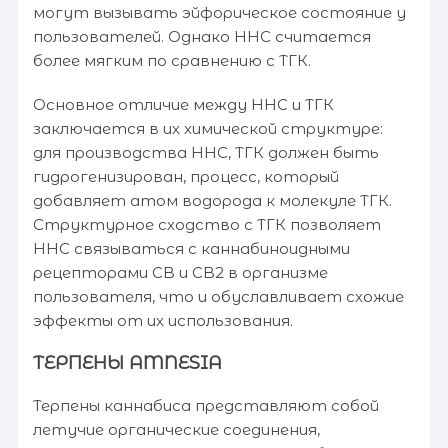
могут вызывать эйфорическое состояние у
пользователей. Однако HHC считается
более мягким по сравнению с ТГК.
Основное отличие между HHC и ТГК
заключается в их химической структуре:
для производства HHC, ТГК должен быть
гидрогенизирован, процесс, который
добавляет атом водорода к молекуле ТГК.
Структурное сходство с ТГК позволяет
HHC связываться с каннабиноидными
рецепторами CB и CB2 в организме
пользователя, что и обуславливает схожие
эффекты от их использования.
ТЕРПЕНЫ AMNESIA
Терпены каннабиса представляют собой
летучие органические соединения,