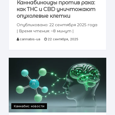
Каннабиноиды против рака:
как THC и CBD уничтожают
опухолевые клетки
Опубликовано: 22 сентября 2025 года
| Время чтения: ~8 минут |
Категория: Медицинские
cannabis-ua
22 сентября, 2025
исследования Ключевая информация:
Современные научные исследования
демонстрируют, что основные
каннабиноиды —
тетрагидроканнабинол (THC) и
каннабидиол (CBD), а
Каннабис новости