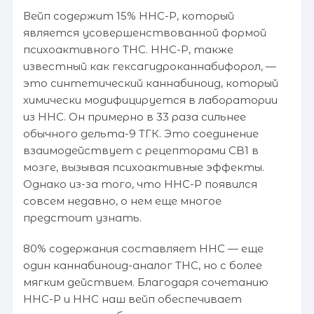
Вейп содержит 15% HHC-P, который
является усовершенствованной формой
психоактивного THC. HHC-P, также
известный как гексагидроканнабифорол, —
это синтетический каннабиноид, который
химически модифицируется в лаборатории
из HHC. Он примерно в 33 раза сильнее
обычного дельта-9 ТГК. Это соединение
взаимодействует с рецепторами CB1 в
мозге, вызывая психоактивные эффекты.
Однако из-за того, что HHC-P появился
совсем недавно, о нем еще многое
предстоит узнать.
80% содержания составляет HHC — еще
один каннабиноид-аналог THC, но с более
мягким действием. Благодаря сочетанию
HHC-P и HHC наш вейп обеспечивает