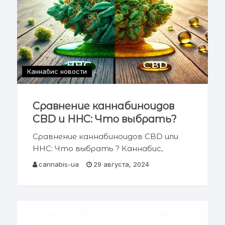
Каннабис новости
Сравнение каннабиноидов
CBD и HHC: Что выбрать?
Сравнение каннабиноидов CBD или
HHC: Что выбрать ? Каннабис,
также известный как марихуана —
cannabis-ua
29 августа, 2024
это уникальное растение,
содержащее более 100 различных
каннабиноидов, каждый из которых
оказывает специфическое
воздействие на человеческий