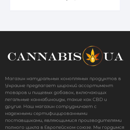
каннабиноидов HHC
(гексагидроканнабинол) —
относительно новый каннабиноид,
чьи эффекты зависят не только от
его химической структуры, но и
Магазин натуральных конопляных продуктов в
Украине предлагает широкий ассортимент
товаров и пищевых добавок, включающих
легальные каннабиноиды, такие как CBD и
другие. Наш магазин сотрудничает с
надежными сертифицированными
поставщиками, являющимися производителями
полного цикла в Европейском союзе. Мы гордимся