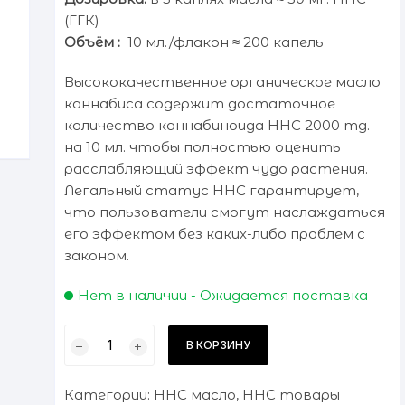
(ГГК)
Объём :
10 мл./флакон ≈ 200 капель
Высококачественное органическое масло
каннабиса содержит достаточное
количество каннабиноида HHC 2000 mg.
на 10 мл. чтобы полностью оценить
расслабляющий эффект чудо растения.
Легальный статус HHC гарантирует,
что пользователи смогут наслаждаться
его эффектом без каких-либо проблем с
законом.
Нет в наличии - Ожидается поставка
Количество
В КОРЗИНУ
товара
Масло
Категории:
HHC масло
,
HHC товары
каннабиса