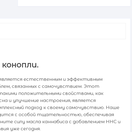
HHC
20%
 конопли.
, является естественным и эффективным
блем, связанных с самочувствием. Этот
 такими положительными свойствами, как
 сна и улучшение настроения, является
плексный подход к своему самочувствию. Наше
одится с особой тщательностью, обеспечивая
ните силу масла каннабиса с добавлением HHC и
ия уже сегодня.