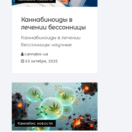
Каннабиноиды в
лечении бессонницы
Каннабиноиды в лечении
бессонницы: научные
открытия и клинические
cannabis-ua
перспективы Содержание
23 октября, 2025
статьи → Введение:
проблема современной
бессонницы →
Эндоканнабиноидная
система и регуляция сна →
Каннабиноиды и их влияние
на архитектуру сна
Каннабис новости