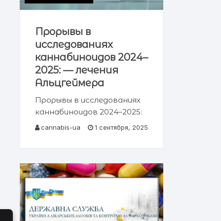
Прорывы в
исследованиях
каннабиноидов 2024–
2025: — лечения
Альцгеймера
Прорывы в исследованиях
каннабиноидов 2024–2025:
от CBD до
cannabis-ua
1 сентября, 2025
нейропротекции при
Альцгеймере Краткое
содержание Введение и
современный контекст
Механизмы: CB1, CB2, GPR55
и эндоканнабиноиды
Прорывы в лечении боли и
новые селективные