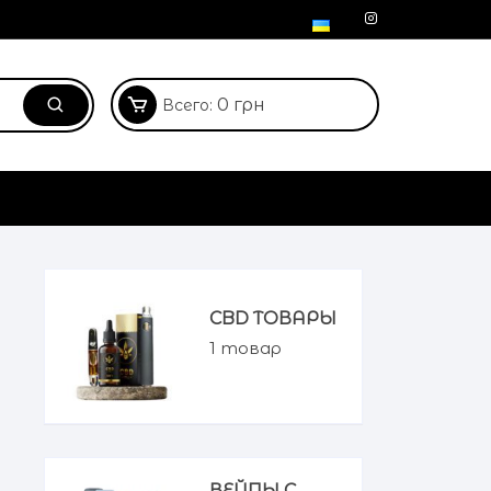
0
грн
Всего:
s
CBD ТОВАРЫ
1
товар
ВЕЙПЫ С