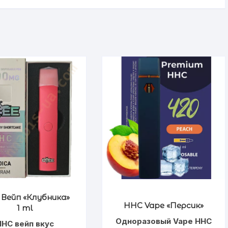
Вейп «Клубника»
HHC Vape «Персик»
1 ml
Одноразовый Vape HHC
HHC вейп вкус