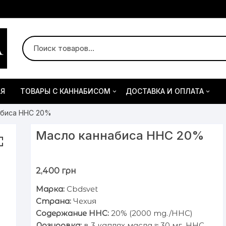
АЯ
ТОВАРЫ С КАННАБИСОМ
ДОСТАВКА И ОПЛАТА
абиса HHC 20%
Вейпы с каннабисом
Правила сайта
Вейпы Cannadiss
Масло каннабиса HHC 20%
Картриджи с маслом
Картриджи Cannadis
каннабиса
2,400
грн
CBD товары
CBD масло
Марка:
Cbdsvet
CBD VAPE — вейпы
Страна:
Чехия
Содержание HHC:
20% (2000 mg./HHC)
Дозировка:
в 3 каплях масла ≈ 30 мг. HHC