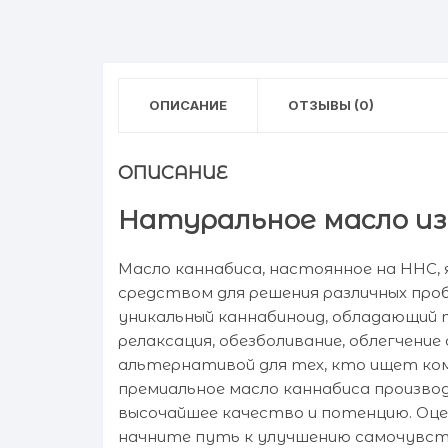
ОПИСАНИЕ
ОТЗЫВЫ (0)
ОПИСАНИЕ
Натуральное масло из
Масло каннабиса, настоянное на HHC
средством для решения различных про
уникальный каннабиноид, обладающий
релаксация, обезболивание, облегчение
альтернативой для тех, кто ищет ком
премиальное масло каннабиса произв
высочайшее качество и потенцию. Оце
начните путь к улучшению самочувств