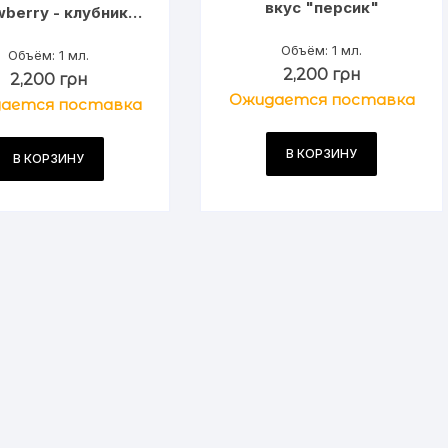
вкус "персик"
wberry - клубника"
К эффектом, без
Объём: 1 мл.
запаха каннабиса !
Объём: 1 мл.
2,200
грн
2,200
грн
Ожидается поставка
ается поставка
В КОРЗИНУ
В КОРЗИНУ