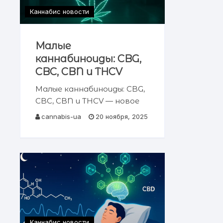
Каннабис новости
Малые
каннабиноиды: CBG,
CBC, CBN и THCV
Малые каннабиноиды: CBG,
CBC, CBN и THCV — новое
поколение фармакологии
cannabis-ua
20 ноября, 2025
каннабиса Рис. 1. Малые
каннабиноиды: новое
поколение
терапевтических
соединений. Комплексный
научный обзор
фармакологии, механизмов
действия и клинического
потенциала минорных
Каннабис новости