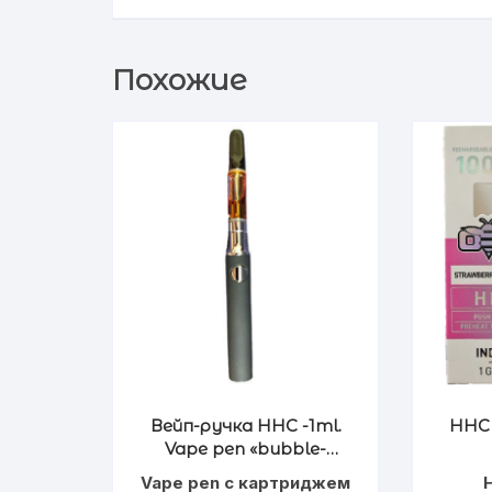
Похожие
Вейп-ручка HHC -1ml.
HHC 
Vape pen «bubble-
gum»
Vape pen с картриджем