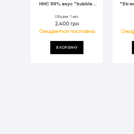
HHC 99% вкус "bubble-
"Stra
gum"
с ТГ
Объём: 1 мл.
2,400
грн
Ожидается поставка
Ожид
В КОРЗИНУ