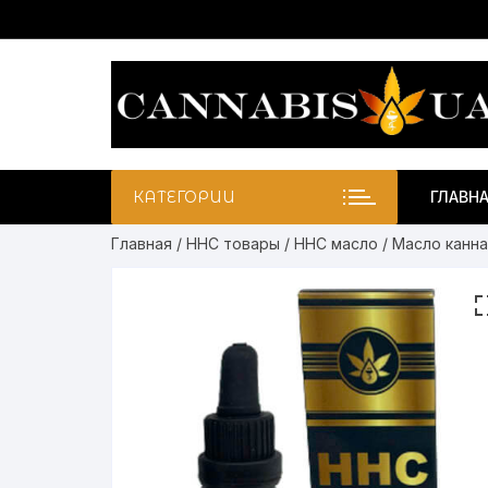
Перейти
к
содержимому
КАТЕГОРИИ
ГЛАВН
Главная
/
HHC товары
/
HHC масло
/ Масло канн