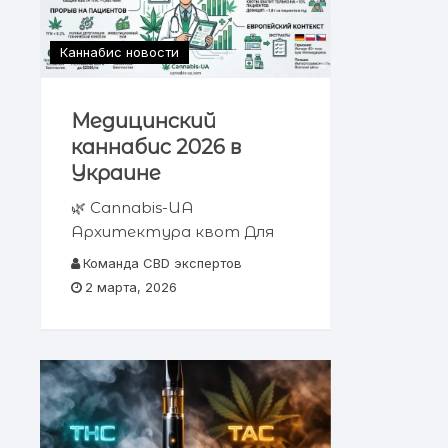
Каннабис новости
Медицинский
каннабис 2026 в
Украине
🌿 Cannabis-UA
Архитектура квот Для
пациентов Рынок CBD
Команда CBD экспертов
Опыт ЕС Аналитический
2 марта, 2026
отчет 2026 Квоты на
медицинский каннабис 2026
в Украине Я помню глаза
своего пациента. Это был
Киев, военный госпиталь.