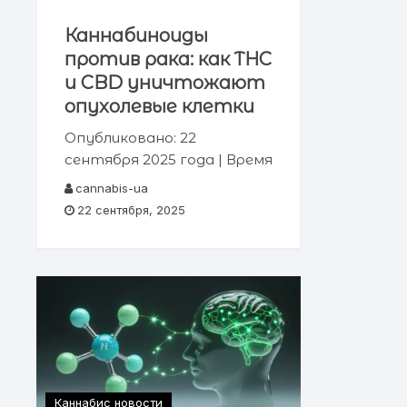
Каннабиноиды
против рака: как THC
и CBD уничтожают
опухолевые клетки
Опубликовано: 22
сентября 2025 года | Время
чтения: ~8 минут |
cannabis-ua
Категория: Медицинские
22 сентября, 2025
исследования Ключевая
информация: Современные
научные исследования
демонстрируют, что
основные каннабиноиды —
тетрагидроканнабинол
(THC) и каннабидиол (CBD),
а
Каннабис новости