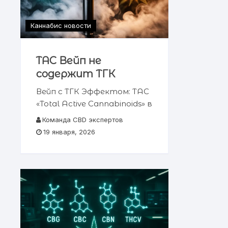
Каннабис новости
TAC Вейп не
содержит ТГК
Вейп с ТГК Эффектом: TAC
«Total Active Cannabinoids» в
Украине Легальная
Команда CBD экспертов
альтернатива: как
19 января, 2026
купить вейп с маслом
каннабиса и эффектом
марихуаны 📋 Содержание
статьи Что такое TAC
вейпы Эффект антуража