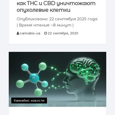
как THC и CBD уничтожают
опухолевые клетки
Опубликовано: 22 сентября 2025 года
| Время чтения: ~8 минут |
Категория: Медицинские
cannabis-ua
22 сентября, 2025
исследования Ключевая информация:
Современные научные исследования
демонстрируют, что основные
каннабиноиды —
тетрагидроканнабинол (THC) и
каннабидиол (CBD), а
Каннабис новости