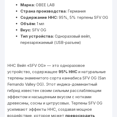
Марка:
OBEE LAB
Страна производства:
Германия
Содержание HHC:
95%, 5% терпены SFV OG
Объём:
1 мл
Вкус:
SFV OG
Тип устройства:
Одноразовый вейп,
перезаряжаемый (USB-разъем)
HHC Вейп «SFV OG» — это одноразовое
устройство, содержащее
95% HHC
и натуральные
терпены знаменитого сорта каннабиса SFV OG (San
Fernando Valley OG). Этот индика-доминантный
гибрид известен своим сильным расслабляющим
эффектом и насыщенным вкусом с нотками
древесины, сосны и цитрусовых. Терпены SFV OG
усиливают эффекты HHC, создавая мощное
воздействие, которое может
превосходить