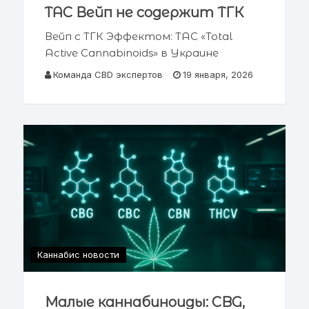
TAC Вейп не содержит ТГК
Вейп с ТГК Эффектом: TAC «Total
Active Cannabinoids» в Украине
Легальная альтернатива: как
Команда CBD экспертов
19 января, 2026
купить вейп с маслом каннабиса и
эффектом марихуаны 📋 Содержание
статьи Что такое TAC вейпы
Эффект антуража
Каннабис новости
Малые каннабиноиды: CBG,