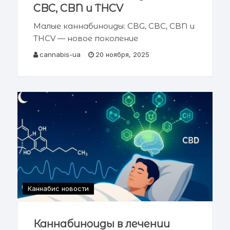
CBC, CBN и THCV
Малые каннабиноиды: CBG, CBC, CBN и
THCV — новое поколение
фармакологии каннабиса Рис. 1. Малые
cannabis-ua
20 ноября, 2025
каннабиноиды: новое поколение
терапевтических соединений.
Комплексный научный обзор
фармакологии, механизмов действия
и клинического потенциала минорных
Каннабис новости
Каннабиноиды в лечении