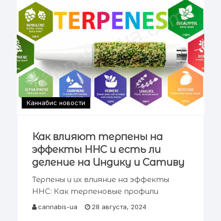
Каннабис новости
Как влияют терпены на
эффекты HHC и есть ли
деление на Индику и Сативу
Терпены и их влияние на эффекты
HHC: Как терпеновые профили
изменяют восприятие
cannabis-ua
28 августа, 2024
каннабиноидов HHC