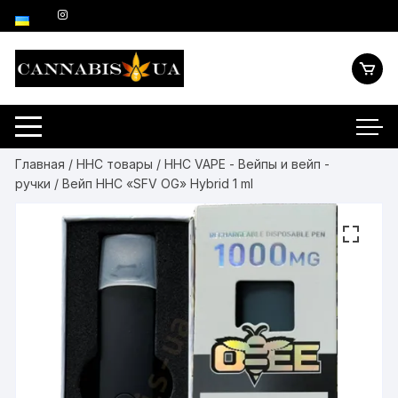
Перейти
к
содержимому
Главная
/
HHC товары
/
HHC VAPE - Вейпы и вейп -
ручки
/ Вейп HHC «SFV OG» Hybrid 1 ml