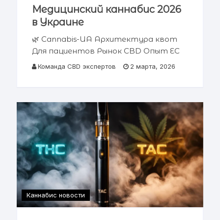
Медицинский каннабис 2026
в Украине
🌿 Cannabis-UA Архитектура квот
Для пациентов Рынок CBD Опыт ЕС
Аналитический отчет 2026 Квоты
Команда CBD экспертов
2 марта, 2026
на медицинский каннабис 2026 в
Украине Я помню глаза своего
пациента. Это был Киев, военный
госпиталь.
Каннабис новости