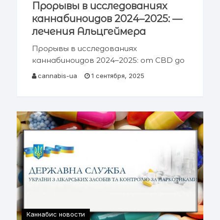
Прорывы в исследованиях
каннабиноидов 2024–2025: —
лечения Альцгеймера
Прорывы в исследованиях
каннабиноидов 2024–2025: от CBD до
нейропротекции при Альцгеймере
cannabis-ua
1 сентября, 2025
Краткое содержание Введение и
современный контекст Механизмы:
CB1, CB2, GPR55 и эндоканнабиноиды
Прорывы в лечении боли и новые
селективные
Каннабис новости