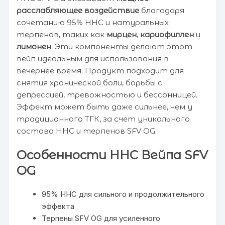
расслабляющее воздействие
благодаря
сочетанию 95% HHC и натуральных
терпенов, таких как
мирцен
,
кариофиллен
и
лимонен
. Эти компоненты делают этот
вейп идеальным для использования в
вечернее время. Продукт подходит для
снятия хронической боли, борьбы с
депрессией, тревожностью и бессонницей.
Эффект может быть даже сильнее, чем у
традиционного ТГК, за счет уникального
состава HHC и терпенов SFV OG.
Особенности HHC Вейпа SFV
OG
95% HHC для сильного и продолжительного
эффекта
Терпены SFV OG для усиленного