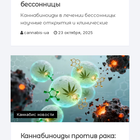
бессонницы
Каннабиноиды в лечении бессонницы:
научные открытия и клинические
перспективы Содержание статьи →
cannabis-ua
23 октября, 2025
Введение: проблема современной
бессонницы → Эндоканнабиноидная
система и регуляция сна →
Каннабиноиды и их влияние на
архитектуру сна
Каннабис новости
Каннабиноиды против рака: