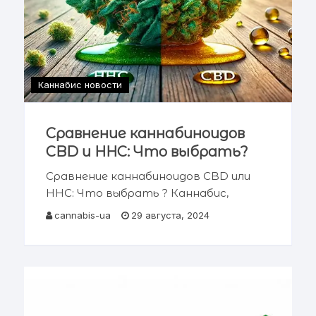
Каннабис новости
Сравнение каннабиноидов
CBD и HHC: Что выбрать?
Сравнение каннабиноидов CBD или
HHC: Что выбрать ? Каннабис,
также известный как марихуана —
cannabis-ua
29 августа, 2024
это уникальное растение,
содержащее более 100 различных
каннабиноидов, каждый из которых
оказывает специфическое
воздействие на человеческий