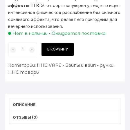
эффекты ТГК
.Этот сорт популярен у тех, кто ищет
интенсивное физическое расслабление без сильного
сонливого эффекта, что делает его пригодным для
вечернего использования.
Нет в наличии - Ожидается поставка
Количество
В КОРЗИНУ
товара
Вейп
Категории:
HHC VAPE - Вейпы и вейп - ручки
,
HHC
HHC товары
"SFV
OG"
Hybrid
1
ml
ОПИСАНИЕ
ОТЗЫВЫ (0)